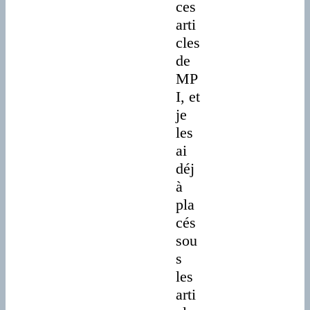
ces
arti
cles
de
MP
I, et
je
les
ai
déj
à
pla
cés
sou
s
les
arti