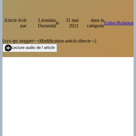
Article écrit
Léonidas
31 mai
dans la
le
Eglise/Religion
par
Durandal
2021
catégorie
[xyz-ips snippet= »Modification-article-directe »]
Lecture audio de l article