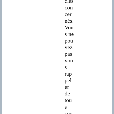
cles
con
cer
nés.
Vou
s ne
pou
vez
pas
vou
s
rap
pel
er
de
tou
s
ces