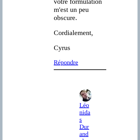
votre formulation
m'est un peu
obscure.
Cordialement,
Cyrus
Répondre
Léo
nida
s
Dur
and