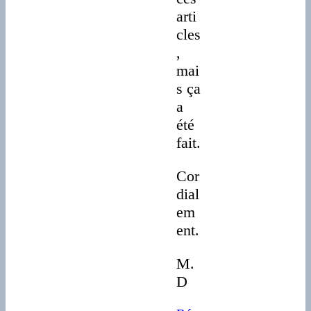
arti
cles
,
mai
s ça
a
été
fait.
Cor
dial
em
ent.
M.
D