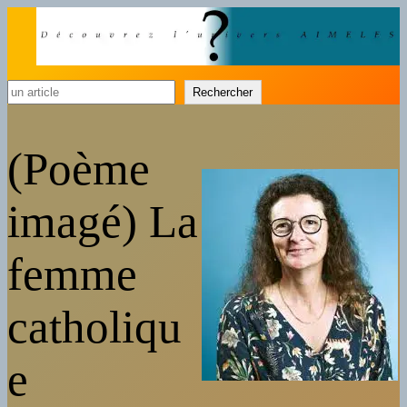
Rechercher
Rechercher
(Poème
imagé) La
femme
catholiqu
e