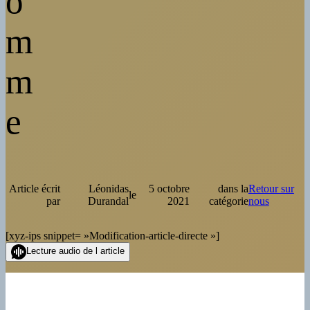
o
m
m
e
Article écrit
Léonidas
5 octobre
dans la
Retour sur
le
par
Durandal
2021
catégorie
nous
[xyz-ips snippet= »Modification-article-directe »]
Lecture audio de l article