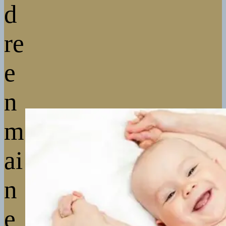
d
re
e
n
m
ai
n
e