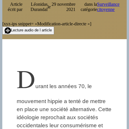
Article
Léonidas
29 novembre
dans la
Surveillance
le
écrit par
Durandal
2021
catégorie
citoyenne
[xyz-ips snippet= »Modification-article-directe »]
Lecture audio de l article
D
urant les années 70, le
mouvement hippie a tenté de mettre
en place une société alternative. Cette
idéologie reprochait aux sociétés
occidentales leur consumérisme et