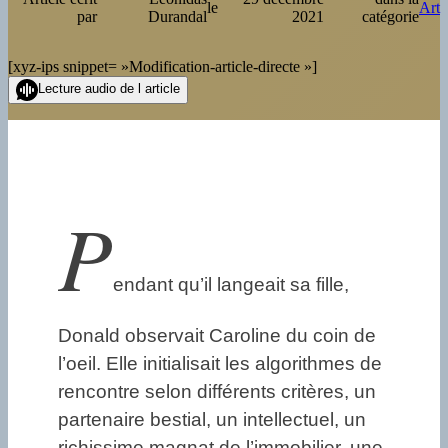
le
Art
par
Durandal
2021
catégorie
[xyz-ips snippet= »Modification-article-directe »]
Lecture audio de l article
P
endant qu’il langeait sa fille,
Donald observait Caroline du coin de
l’oeil. Elle initialisait les algorithmes de
rencontre selon différents critères, un
partenaire bestial, un intellectuel, un
richissime magnat de l’immobilier, une