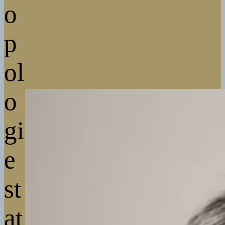
o
p
ol
o
gi
e
st
at