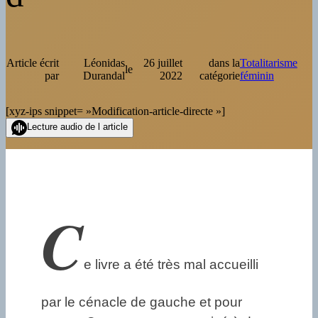
Article écrit
Léonidas
26 juillet
dans la
Totalitarisme
le
par
Durandal
2022
catégorie
féminin
[xyz-ips snippet= »Modification-article-directe »]
Lecture audio de l article
C
e livre a été très mal accueilli
par le cénacle de gauche et pour