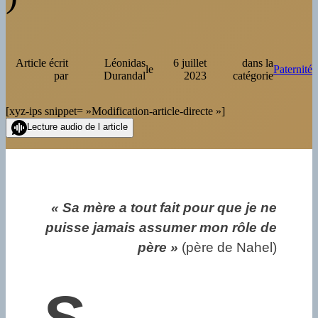
Article écrit
Léonidas
6 juillet
dans la
le
Paternité
par
Durandal
2023
catégorie
[xyz-ips snippet= »Modification-article-directe »]
Lecture audio de l article
« Sa mère a tout fait pour que je ne
puisse jamais assumer mon rôle de
père »
(père de Nahel)