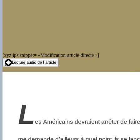
[xyz-ips snippet= »Modification-article-directe »]
Lecture audio de l article
L
es Américains devraient arrêter de faire
me demande d’ailleurs à quel point ils se lanc