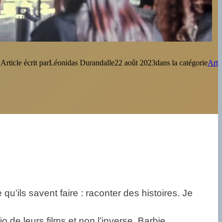
Article écrit par
Léonidas Durandal
le
22 août 2023
dans la catégorie
Art
u’ils savent faire : raconter des histoires. Je
 de leurs films et non l’inverse. Barbie