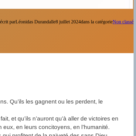
écrit par
Léonidas Durandal
le
8 juillet 2024
dans la catégorie
Non classé
ns. Qu’ils les gagnent ou les perdent, le
ait, et qu’ils n’auront qu’à aller de victoires en
 en eux, en leurs concitoyens, en l’humanité.
 qui profitent de la naïveté des sans Dieu