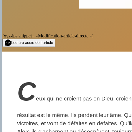
[xyz-ips snippet= »Modification-article-directe »]
Lecture audio de l article
C
eux qui ne croient pas en Dieu, croien
résultat est le même. Ils perdent leur âme. Qu’il
victoires, et vont de défaites en défaites. Qu’i
Alors ils s’acharnent ou désespèrent, toujour