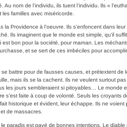
 Au nom de l’individu, ils tuent l’individu. Ils « l’euth
nt les familles avec miséricorde.
 la Providence à l’oeuvre. Ils s’enfoncent dans leur 
é. Ils imaginent que le monde est simple, qu’il suffit 
qui est bon pour la société, pour maman. Les méchan
es pourchasse, et se sert de ces imbéciles pour accomp
 se battre pour de fausses causes, et prétextent de l
ille, mais ils se la cachent. Ils ne veulent surtout pas
tous les jours sembleraient si pitoyables… Le monde 
ire s’est faite à coup de volonté. Seuls les croyants 
 fait historique et évident, leur échappe. Ils ne voien
s et de massacres.
 paradis est pavé de bonnes intentions. Le diable se 