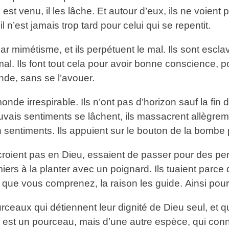
 venu, il les lâche. Et autour d’eux, ils ne voient plus
 n’est jamais trop tard pour celui qui se repentit.
ar mimétisme, et ils perpétuent le mal. Ils sont escla
al. Ils font tout cela pour avoir bonne conscience, 
onde, sans se l’avouer.
de irrespirable. Ils n’ont pas d’horizon sauf la fin d
auvais sentiments se lâchent, ils massacrent allègre
n sentiments. Ils appuient sur le bouton de la bombe p
oient pas en Dieu, essaient de passer pour des per
miers à la planter avec un poignard. Ils tuaient parce 
que vous comprenez, la raison les guide. Ainsi pours
eaux qui détiennent leur dignité de Dieu seul, et qui
si est un pourceau, mais d’une autre espèce, qui conn