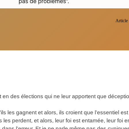
Article 
t en des élections qui ne leur apportent que déceptio
s les gagnent et alors, ils croient que l’essentiel est f
ls les perdent, et alors, leur foi est entamée, leur foi
s dans l’erreur. Et je ne parle même pas des cyniques