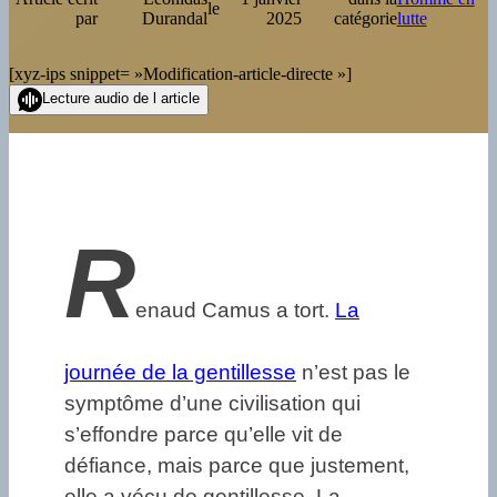
le
par
Durandal
2025
catégorie
lutte
[xyz-ips snippet= »Modification-article-directe »]
Lecture audio de l article
R
enaud Camus a tort.
La
journée de la gentillesse
n’est pas le
symptôme d’une civilisation qui
s’effondre parce qu’elle vit de
défiance, mais parce que justement,
elle a vécu de gentillesse. La