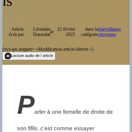
ls
Article
Léonidas
22 février
dans la
Surveillance
le
écrit par
Durandal
2025
catégorie
citoyenne
[xyz-ips snippet= »Modification-article-directe »]
Lecture audio de l article
P
arler à une femelle de droite de
son fifils, c’est comme essayer