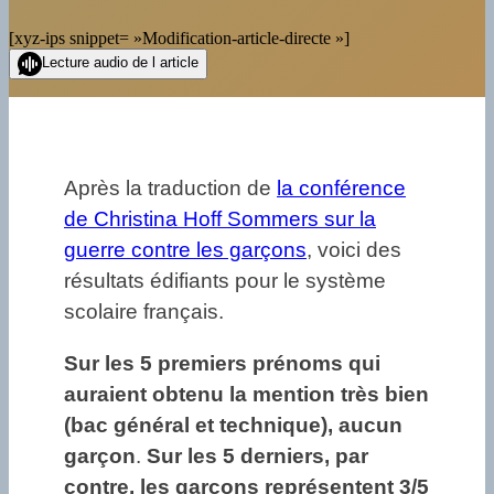
[xyz-ips snippet= »Modification-article-directe »]
Lecture audio de l article
Après la traduction de
la conférence
de Christina Hoff Sommers sur la
guerre contre les garçons
, voici des
résultats édifiants pour le système
scolaire français.
Sur les 5 premiers prénoms qui
auraient obtenu la mention très bien
(bac général et technique), aucun
garçon
.
Sur les 5 derniers, par
contre, les garçons représentent 3/5