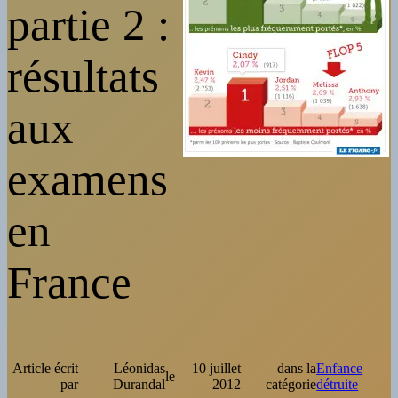
partie 2 :
résultats
aux
examens
en
France
Article écrit
Léonidas
10 juillet
dans la
Enfance
le
par
Durandal
2012
catégorie
détruite