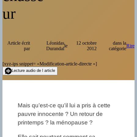
ur
Article écrit
Léonidas
12 octobre
dans la
le
Rire
par
Durandal
2012
catégorie
[xyz-ips snippet= »Modification-article-directe »]
Lecture audio de l article
Mais qu’est-ce qu’il lui a pris à cette
pauvre innocente ? Un retour de
printemps ? la ménopause ?
Elle sait pourtant comment ça