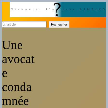
Rechercher
Rechercher
Une
avocat
e
conda
mnée