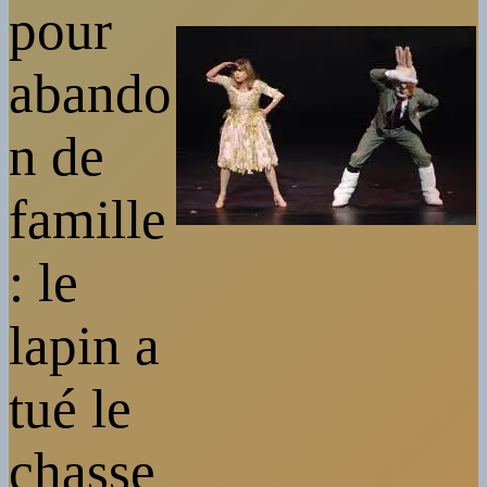
pour
abando
n de
famille
: le
lapin a
tué le
chasse