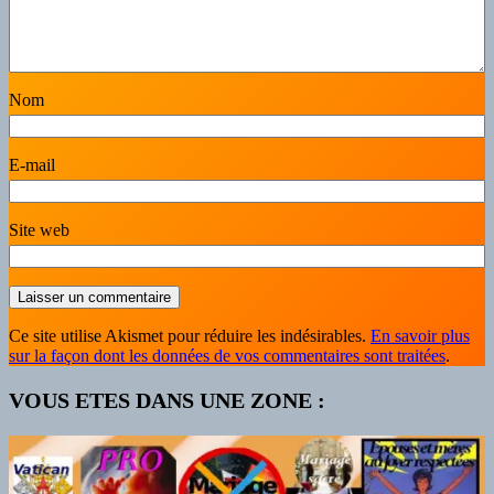
Nom
E-mail
Site web
Ce site utilise Akismet pour réduire les indésirables.
En savoir plus
sur la façon dont les données de vos commentaires sont traitées
.
VOUS ETES DANS UNE ZONE :