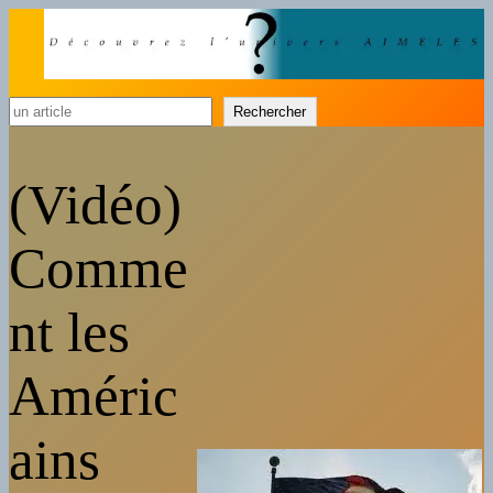
Rechercher
Rechercher
(Vidéo)
Comme
nt les
Améric
ains