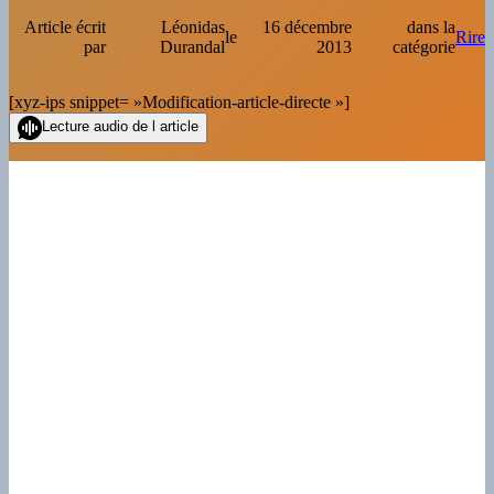
Article écrit
Léonidas
16 décembre
dans la
le
Rire
par
Durandal
2013
catégorie
[xyz-ips snippet= »Modification-article-directe »]
Lecture audio de l article