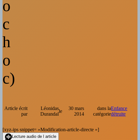
o
c
h
o
c)
Article écrit
Léonidas
30 mars
dans la
Enfance
le
par
Durandal
2014
catégorie
détruite
[xyz-ips snippet= »Modification-article-directe »]
Lecture audio de l article