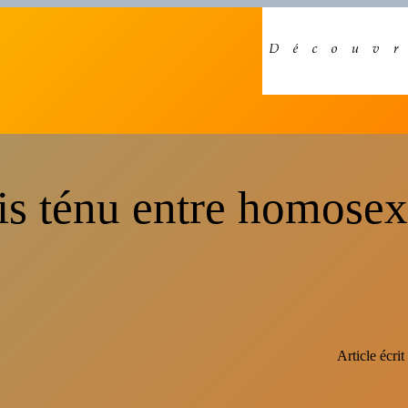
is ténu entre homosexu
Article écrit