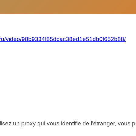
be.ru/video/98b9334f85dcac38ed1e51db0f652b88/
lisez un proxy qui vous identifie de l’étranger, vous p