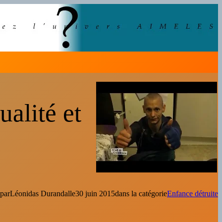
alité et
 par
Léonidas Durandal
le
30 juin 2015
dans la catégorie
Enfance détruite