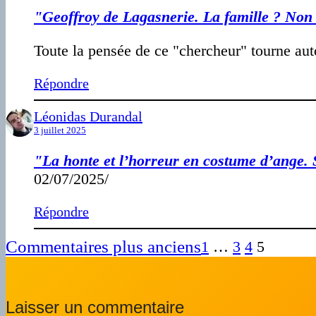
"Geoffroy de Lagasnerie. La famille ? Non
Toute la pensée de ce "chercheur" tourne auto
Répondre
Léonidas Durandal
3 juillet 2025
"La honte et l’horreur en costume d’ange. S
02/07/2025/
Répondre
Commentaires plus anciens
1
…
3
4
5
Laisser un commentaire