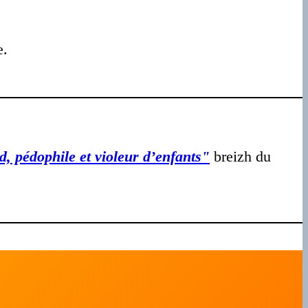
re.
d, pédophile et violeur d’enfants"
breizh du