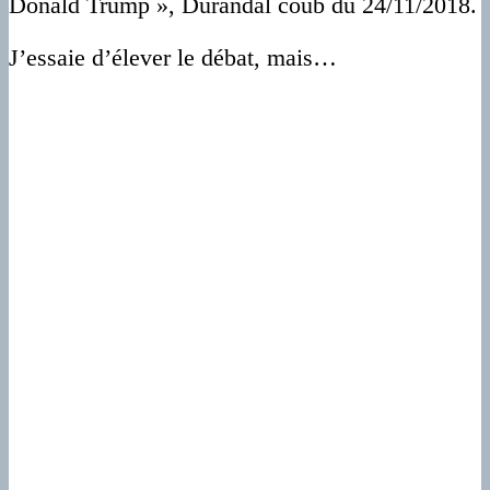
Donald Trump », Durandal coub du 24/11/2018.
J’essaie d’élever le débat, mais…