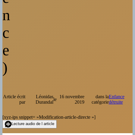
n
c
e
)
Article écrit
Léonidas
16 novembre
dans la
Enfance
le
par
Durandal
2019
catégorie
détruite
[xyz-ips snippet= »Modification-article-directe »]
Lecture audio de l article