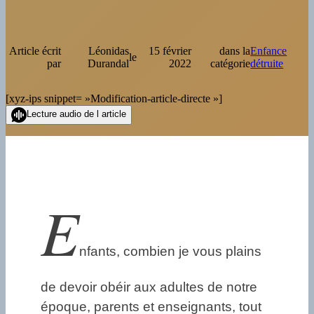
Article écrit
Léonidas
15 février
dans la
Enfance
le
par
Durandal
2022
catégorie
détruite
[xyz-ips snippet= »Modification-article-directe »]
Lecture audio de l article
E
nfants, combien je vous plains
de devoir obéir aux adultes de notre
époque, parents et enseignants, tout