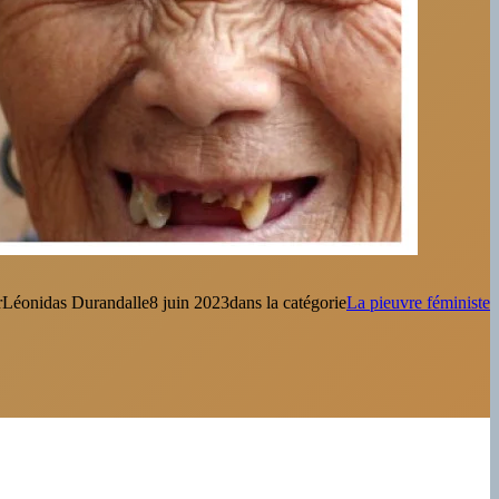
r
Léonidas Durandal
le
8 juin 2023
dans la catégorie
La pieuvre féministe