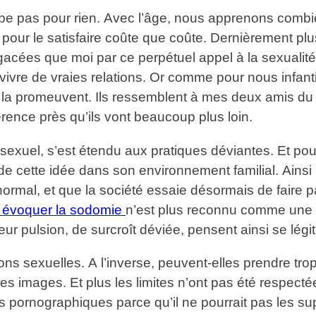
urbe pas pour rien. Avec l’âge, nous apprenons comb
pour le satisfaire coûte que coûte. Dernièrement p
 agacées que moi par ce perpétuel appel à la sexualit
vivre de vraies relations. Or comme pour nous infant
, la promeuvent. Ils ressemblent à mes deux amis du 
férence près qu’ils vont beaucoup plus loin.
 sexuel, s’est étendu aux pratiques déviantes. Et pou
 cette idée dans son environnement familial. Ainsi
normal, et que la société essaie désormais de faire 
évoquer la sodomie
n’est plus reconnu comme une 
eur pulsion, de surcroît déviée, pensent ainsi se légit
ns sexuelles. A l’inverse, peuvent-elles prendre tro
t ces images. Et plus les limites n’ont pas été respec
 pornographiques parce qu’il ne pourrait pas les supp