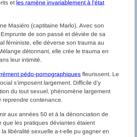
rits et
les ramène invariablement à l’état
ine Masiéro (captitaine Marlo). Avec son
s. Emprunte de son passé et déviée de sa
ival féministe, elle déverse son trauma au
Mélange détonnant, elle crée le trauma en
ns leur intimité.
rrément pédo-pornographiques
fleurissent. Le
ial s’imposent largement. Difficile d’y
sation du tout sexuel, phénomène largement
r reprendre contenance.
nir aux années 50 et à la dénonciation de
 que les pratiques déviantes étaient
la libéralité sexuelle a-t-elle pu gagner en