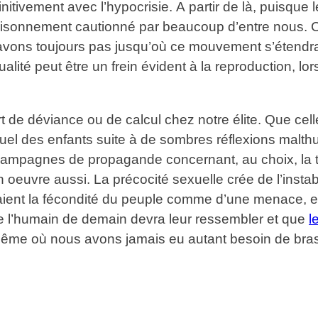
éfinitivement avec l’hypocrisie. A partir de là, puisqu
raisonnement cautionné par beaucoup d’entre nous. 
avons toujours pas jusqu’où ce mouvement s’étendra. 
té peut être un frein évident à la reproduction, lors
t de déviance ou de calcul chez notre élite. Que celle
sexuel des enfants suite à de sombres réflexions malt
campagnes de propagande concernant, au choix, la tr
oeuvre aussi. La précocité sexuelle crée de l’instabili
raient la fécondité du peuple comme d’une menace, et 
 l’humain de demain devra leur ressembler et que
l
me où nous avons jamais eu autant besoin de bras, et