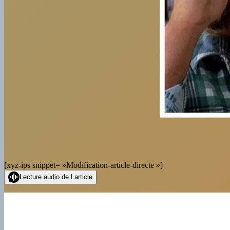
[xyz-ips snippet= »Modification-article-directe »]
Lecture audio de l article