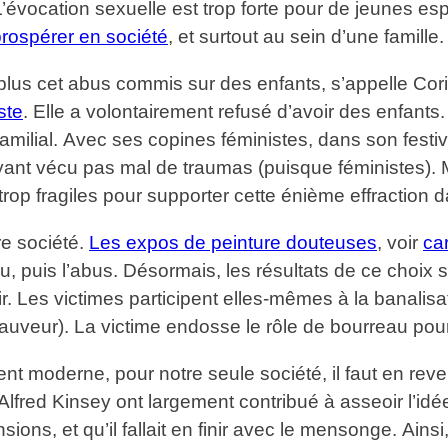
’évocation sexuelle est trop forte pour de jeunes esp
rospérer en société
, et surtout au sein d’une famille.
plus cet abus commis sur des enfants, s’appelle Cor
ste
. Elle a volontairement refusé d’avoir des enfant
n familial. Avec ses copines féministes, dans son fest
yant vécu pas mal de traumas (puisque féministes). 
p fragiles pour supporter cette énième effraction da
e société.
Les expos de peinture douteuses
, voir
ca
puis l’abus. Désormais, les résultats de ce choix soc
ir. Les victimes participent elles-mêmes à la banali
uveur). La victime endosse le rôle de bourreau pou
 moderne, pour notre seule société, il faut en reve
fred Kinsey ont largement contribué à asseoir l’idée
s, et qu’il fallait en finir avec le mensonge. Ainsi, 