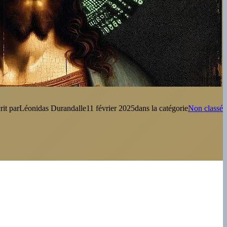
rit par
Léonidas Durandal
le
11 février 2025
dans la catégorie
Non classé