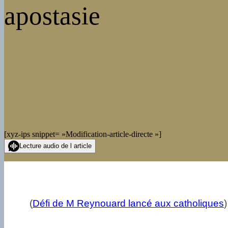
apostasie
[xyz-ips snippet= »Modification-article-directe »]
Lecture audio de l article
(
Défi de M Reynouard lancé aux catholiques
)