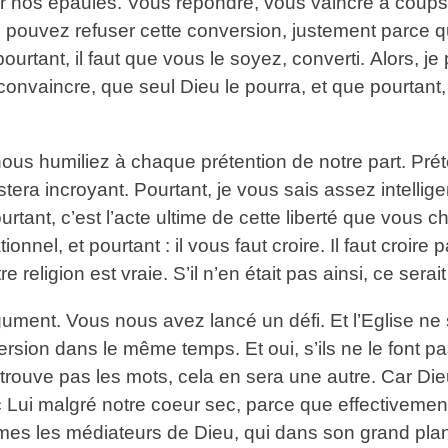
 sur nos épaules. Vous répondre, vous vaincre à coup
us pouvez refuser cette conversion, justement parce 
urtant, il faut que vous le soyez, converti. Alors, j
vaincre, que seul Dieu le pourra, et que pourtant, s
us nous humiliez à chaque prétention de notre part. P
l restera incroyant. Pourtant, je vous sais assez inte
urtant, c’est l’acte ultime de cette liberté que vous c
onnel, et pourtant : il vous faut croire. Il faut croir
 religion est vraie. S’il n’en était pas ainsi, ce serait
ent. Vous nous avez lancé un défi. Et l’Eglise ne sa
version dans le même temps. Et oui, s’ils ne le font 
 ne trouve pas les mots, cela en sera une autre. Car 
 Lui malgré notre coeur sec, parce que effectivement
s les médiateurs de Dieu, qui dans son grand plan