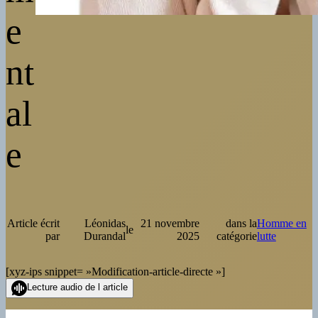
e
nt
al
e
Article écrit
Léonidas
21 novembre
dans la
Homme en
le
par
Durandal
2025
catégorie
lutte
[xyz-ips snippet= »Modification-article-directe »]
Lecture audio de l article