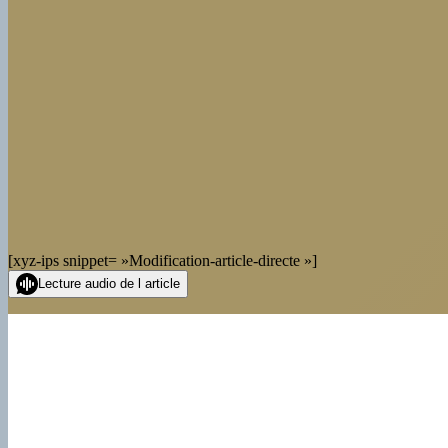
[xyz-ips snippet= »Modification-article-directe »]
Lecture audio de l article