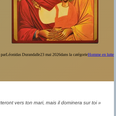
 par
Léonidas Durandal
le
23 mai 2026
dans la catégorie
Homme en lutte
eront vers ton mari, mais il dominera sur toi »