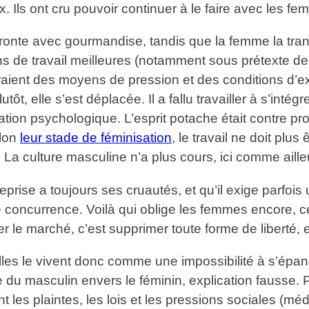
Ils ont cru pouvoir continuer à le faire avec les fe
’affronte avec gourmandise, tandis que la femme la t
ns de travail meilleures (notamment sous prétexte de
fraient des moyens de pression et des conditions d’e
utôt, elle s’est déplacée. Il a fallu travailler à s’intég
ulation psychologique. L’esprit potache était contre p
elon
leur stade de féminisation
, le travail ne doit plus 
a culture masculine n’a plus cours, ici comme aille
prise a toujours ses cruautés, et qu’il exige parfois 
de concurrence. Voilà qui oblige les femmes encore,
er le marché, c’est supprimer toute forme de liberté
elles le vivent donc comme une impossibilité à s’épan
 du masculin envers le féminin, explication fausse. 
ent les plaintes, les lois et les pressions sociales (