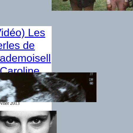
Vidéo) Les
erles de
ademoisell
 Caroline
ourest
évrier 2013