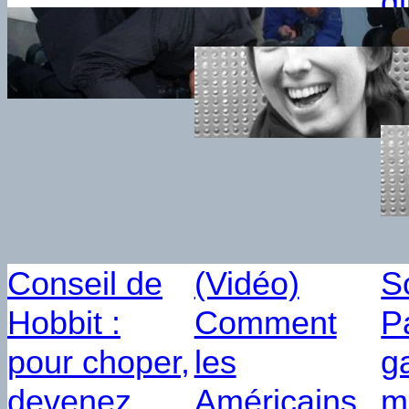
d
28 mai 2014
2
23 m
Conseil de
(Vidéo)
S
Hobbit :
Comment
Pa
pour choper,
les
g
devenez
Américains
m