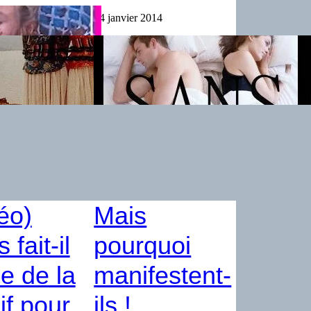
 2014
24 janvier 2014
éo)
Mais
 fait-il
pourquoi
ie de la
manifestent-
f pour
ils !