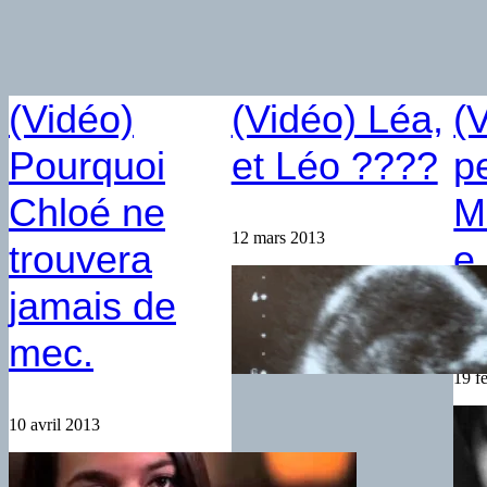
(Vidéo)
(Vidéo) Léa,
(
Pourquoi
et Léo ????
p
Chloé ne
M
12 mars 2013
trouvera
e
jamais de
F
mec.
19 f
10 avril 2013