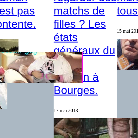
’est pas
matchs de
tous
ontente.
filles ? Les
15 mai 20
états
illet 2013
généraux du
sport
féminin à
Bourges.
17 mai 2013