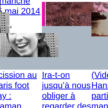
imanche
14 février
5 mai 2014
ai 2014
cission au
Ira-t-on
(Vid
ris foot
jusqu’à nous
Hans
ay :
obliger à
part
aman
regarder des
mani