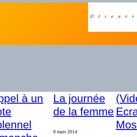
ppel à un
La journée
(Vid
ote
de la femme
Ecra
olennel
Mos
8 mars 2014