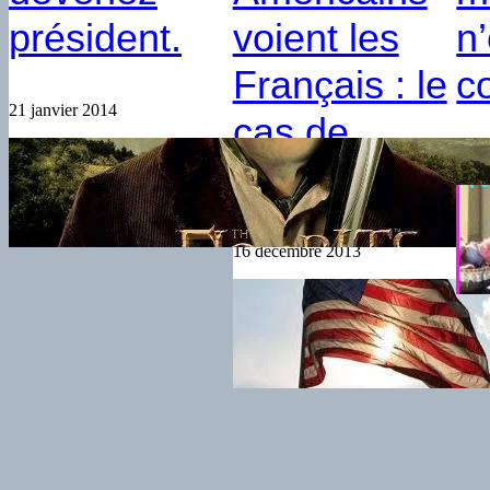
président.
voient les
n
Français : le
c
21 janvier 2014
cas de
25 ju
Georges.
16 décembre 2013