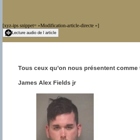
[xyz-ips snippet= »Modification-article-directe »]
Lecture audio de l article
Tous ceux qu’on nous présentent comme ter
James Alex Fields jr