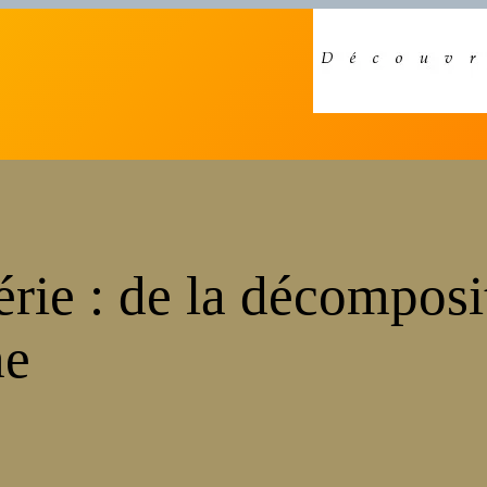
série : de la décomposi
me