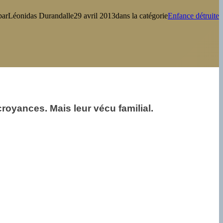
par
Léonidas Durandal
le
29 avril 2013
dans la catégorie
Enfance détruite
oyances. Mais leur vécu familial.