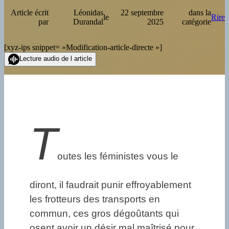
Article écrit
Léonidas
22 septembre
dans la
le
Rire
par
Durandal
2025
catégorie
[xyz-ips snippet= »Modification-article-directe »]
Lecture audio de l article
T
outes les féministes vous le
diront, il faudrait punir effroyablement
les frotteurs des transports en
commun, ces gros dégoûtants qui
osent avoir un désir mal maîtrisé pour