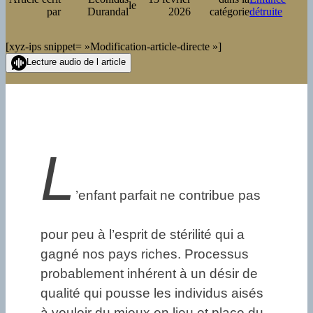
le
par
Durandal
2026
catégorie
détruite
[xyz-ips snippet= »Modification-article-directe »]
Lecture audio de l article
L
’enfant parfait ne contribue pas
pour peu à l’esprit de stérilité qui a
gagné nos pays riches. Processus
probablement inhérent à un désir de
qualité qui pousse les individus aisés
à vouloir du mieux en lieu et place du