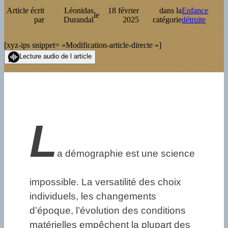
Article écrit
Léonidas
18 février
dans la
Enfance
le
par
Durandal
2025
catégorie
détruite
[xyz-ips snippet= »Modification-article-directe »]
Lecture audio de l article
L
a démographie est une science
impossible. La versatilité des choix
individuels, les changements
d’époque, l’évolution des conditions
matérielles empêchent la plupart des