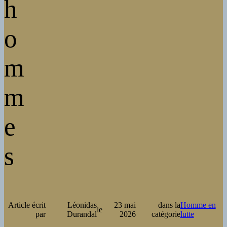
h
o
m
m
e
s
Article écrit
Léonidas
23 mai
dans la
Homme en
le
par
Durandal
2026
catégorie
lutte